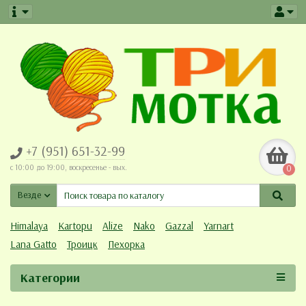
+7 (951) 651-32-99
c 10:00 до 19:00, воскресенье - вых.
0
Везде
Himalaya
Kartopu
Alize
Nako
Gazzal
Yarnart
Lana Gatto
Троицк
Пехорка
Категории