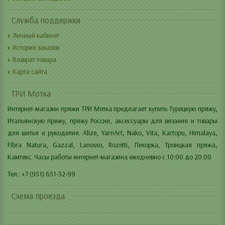
Служба поддержки
Личный кабинет
История заказов
Возврат товара
Карта сайта
ТРИ Мотка
Интернет-магазин пряжи ТРИ Мотка предлагает купить Турецкую пряжу,
Итальянскую пряжу, пряжу России, аксессуары для вязания и товары
для шитья и рукоделия. Alize, YarnArt, Nako, Vita, Kartopu, Himalaya,
Fibra Natura, Gazzal, Lanosso, Rozetti, Пехорка, Троицкая пряжа,
Камтекс. Часы работы интернет-магазина ежедневно с 10:00 до 20:00
Тел.: +7 (951) 651-32-99
Схема проезда