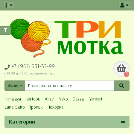
+7 (951) 651-32-99
c 10:00 до 19:00, воскресенье - вых.
0
Везде
Himalaya
Kartopu
Alize
Nako
Gazzal
Yarnart
Lana Gatto
Троицк
Пехорка
Категории