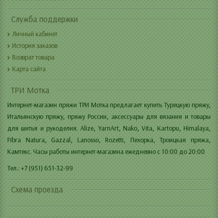
Служба поддержки
Личный кабинет
История заказов
Возврат товара
Карта сайта
ТРИ Мотка
Интернет-магазин пряжи ТРИ Мотка предлагает купить Турецкую пряжу,
Итальянскую пряжу, пряжу России, аксессуары для вязания и товары
для шитья и рукоделия. Alize, YarnArt, Nako, Vita, Kartopu, Himalaya,
Fibra Natura, Gazzal, Lanosso, Rozetti, Пехорка, Троицкая пряжа,
Камтекс. Часы работы интернет-магазина ежедневно с 10:00 до 20:00
Тел.: +7 (951) 651-32-99
Схема проезда