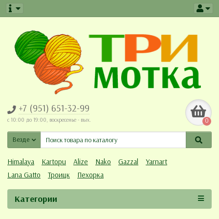
+7 (951) 651-32-99
c 10:00 до 19:00, воскресенье - вых.
0
Везде
Himalaya
Kartopu
Alize
Nako
Gazzal
Yarnart
Lana Gatto
Троицк
Пехорка
Категории