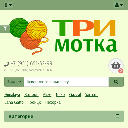
+7 (951) 651-32-99
c 10:00 до 19:00, воскресенье - вых.
0
Везде
Himalaya
Kartopu
Alize
Nako
Gazzal
Yarnart
Lana Gatto
Троицк
Пехорка
Категории