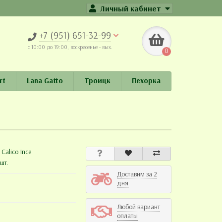
Личный кабинет
+7 (951) 651-32-99
c 10:00 до 19:00, воскресенье - вых.
0
rt
Lana Gatto
Троицк
Пехорка
:
Calico Ince
шт.
Доставим за 2
дня
Любой вариант
оплаты