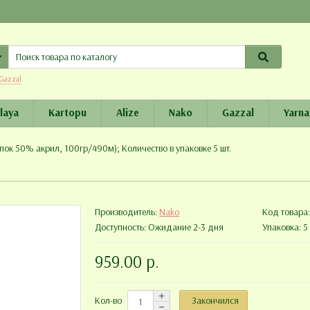
Gazzal
laya
Kartopu
Alize
Nako
Gazzal
Yarna
опок 50% акрил, 100гр/490м); Количество в упаковке 5 шт.
Производитель:
Nako
Код товара
Доступность: Ожидание 2-3 дня
Упаковка: 5 
959.00 р.
Закончился
Кол-во