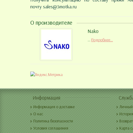
почту
sales@3motka.ru
О производителе
Nako
...
Подробнее...
Информация
Служб
Информация о доставке
Личный
О нас
История
Политика безопасности
Возврат
Условия соглашения
Карта с