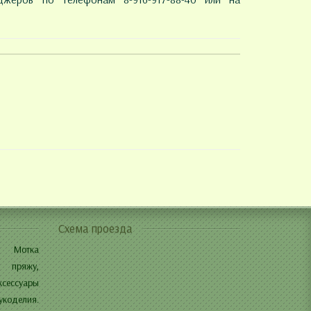
Схема проезда
И Мотка
 пряжу,
ксессуары
укоделия.