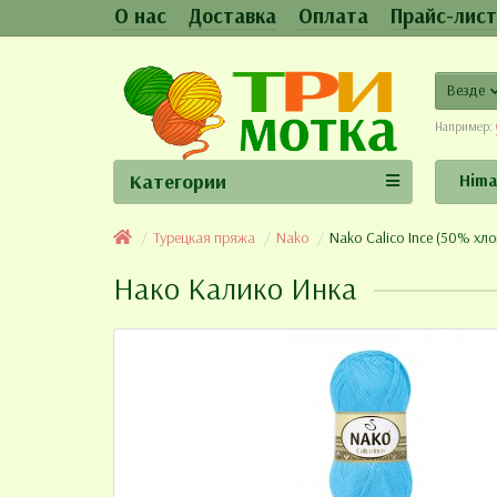
О нас
Доставка
Оплата
Прайс-лист
Везде
Например:
Категории
Hima
Турецкая пряжа
Nako
Nako Calico Ince (50% хл
Нако Калико Инка