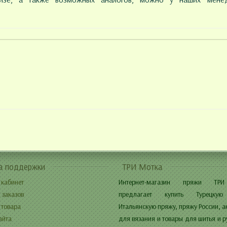
а поддержки
ТРИ Мотка
 кабинет
Интернет-магазин пряжи ТР
 заказов
предлагает купить Турецкую
 товара
Итальянскую пряжу, пряжу России, а
айта
для вязания и товары для шитья и р