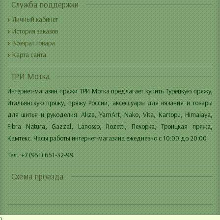
Служба поддержки
Личный кабинет
История заказов
Возврат товара
Карта сайта
ТРИ Мотка
Интернет-магазин пряжи ТРИ Мотка предлагает купить Турецкую пряжу,
Итальянскую пряжу, пряжу России, аксессуары для вязания и товары
для шитья и рукоделия. Alize, YarnArt, Nako, Vita, Kartopu, Himalaya,
Fibra Natura, Gazzal, Lanosso, Rozetti, Пехорка, Троицкая пряжа,
Камтекс. Часы работы интернет-магазина ежедневно с 10:00 до 20:00
Тел.: +7 (951) 651-32-99
Схема проезда