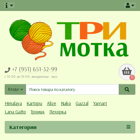
+7 (951) 651-32-99
c 10:00 до 19:00, воскресенье - вых.
0
Везде
Himalaya
Kartopu
Alize
Nako
Gazzal
Yarnart
Lana Gatto
Троицк
Пехорка
Категории