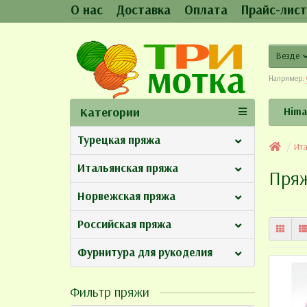
О нас
Доставка
Оплата
Прайс-лист
Везде
Например:
Категории
Hima
Турецкая пряжа
Ит
Итальянская пряжа
Пря
Норвежская пряжа
Российская пряжа
Фурнитура для рукоделия
Фильтр пряжи