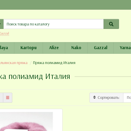
Gazzal
laya
Kartopu
Alize
Nako
Gazzal
Yarna
альянская пряжа
Пряжа полиамид Италия
жа полиамид Италия
Сортировать: