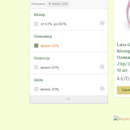
Полиамид:
менее 20%
Мохер
от 61% до 80%
1
Полиамид
Lana G
менее 20%
Мохер 
Полиа
Полиэстр
25гр/2
менее 20%
1
10 шт.
4 670
Шёлк
менее 20%
1
Зако