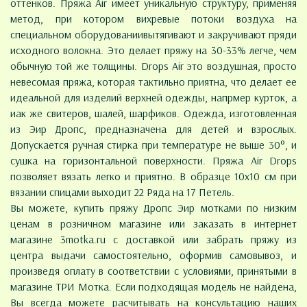
оттенков. Пряжа Air имеет уникальную структуру, применяя
метод, при котором вихревые потоки воздуха на
специальном оборудованиивытягивают и закручивают пряди
исходного волокна. Это делает пряжу на 30-33% легче, чем
обычную той же толщины. Drops Air это воздушная, просто
невесомая пряжа, которая тактильно приятна, что делает ее
идеальной для изделий верхней одежды, напрмер курток, а
иак же свитеров, шалей, шарфиков. Одежда, изготовленная
из Эир Дропс, предназначена для детей и взрослых.
Допускается ручная стирка при температуре не выше 30°, и
сушка на горизонтальной поверхности. Пряжа Air Drops
позволяет вязать легко и приятно. В образце 10х10 см при
вязании спицами выходит 22 Ряда на 17 Петель.
Вы можете, купить пряжу Дропс Эир мотками по низким
ценам в розничном магазине или заказать в интернет
магазине 3motka.ru с доставкой или забрать пряжу из
центра выдачи самостоятельно, оформив самовывоз, и
произведя оплату в соответствии с условиями, принятыми в
магазине ТРИ Мотка. Если подходящая модель не найдена,
Вы всегда можете расчитывать на консультацию наших