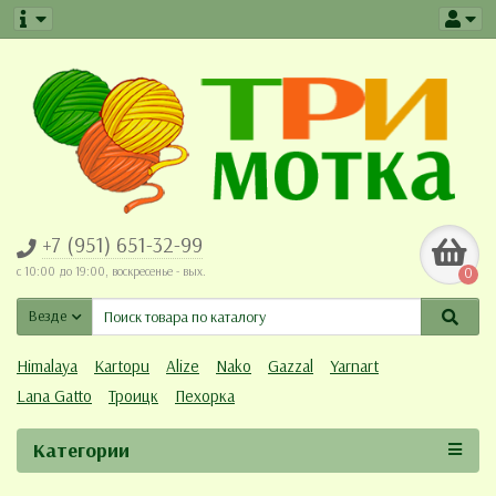
+7 (951) 651-32-99
c 10:00 до 19:00, воскресенье - вых.
0
Везде
Himalaya
Kartopu
Alize
Nako
Gazzal
Yarnart
Lana Gatto
Троицк
Пехорка
Категории