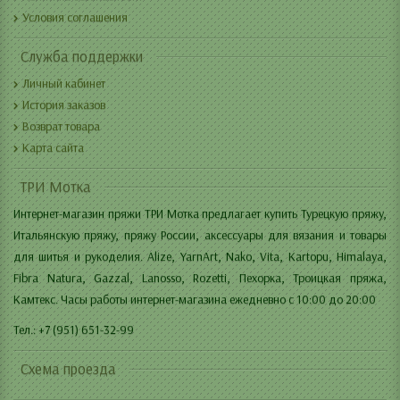
Условия соглашения
Служба поддержки
Личный кабинет
История заказов
Возврат товара
Карта сайта
ТРИ Мотка
Интернет-магазин пряжи ТРИ Мотка предлагает купить Турецкую пряжу,
Итальянскую пряжу, пряжу России, аксессуары для вязания и товары
для шитья и рукоделия. Alize, YarnArt, Nako, Vita, Kartopu, Himalaya,
Fibra Natura, Gazzal, Lanosso, Rozetti, Пехорка, Троицкая пряжа,
Камтекс. Часы работы интернет-магазина ежедневно с 10:00 до 20:00
Тел.: +7 (951) 651-32-99
Схема проезда