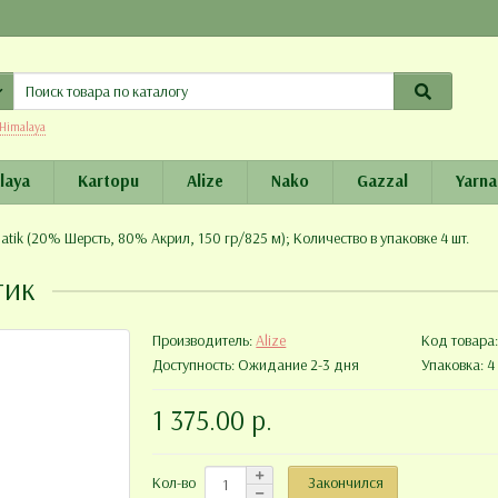
Himalaya
laya
Kartopu
Alize
Nako
Gazzal
Yarna
atik (20% Шерсть, 80% Акрил, 150 гр/825 м); Количество в упаковке 4 шт.
тик
Производитель:
Alize
Код товара
Доступность: Ожидание 2-3 дня
Упаковка: 4 
1 375.00 р.
Закончился
Кол-во