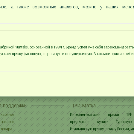
лизе, а также возможных аналогов, можно у наших менед
фабрикой Yunteks, основанной в 1984 г. Бренд успел уже себя зарекомендова
пускает пряжу фасонную, шерстяную и полушерстяную. В составе пряжи комби
а поддержки
ТРИ Мотка
 кабинет
Интернет-магазин пряжи ТР
 заказов
предлагает купить Турецкую
 товара
Итальянскую пряжу, пряжу России, а