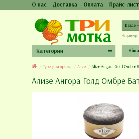
О нас
Доставка
Оплата
Прайс-лист
Везде
Например:
Категории
Hima
Турецкая пряжа
Alize
Alize Angora Gold Ombre B
Ализе Ангора Голд Омбре Ба