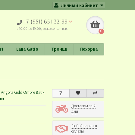
Личный кабинет
+7 (951) 651-32-99
c 10:00 до 19:00, воскресенье - вых.
0
rt
Lana Gatto
Троицк
Пехорка
:
Angora Gold Ombre Batik
шт.
Доставим за 2
дня
Любой вариант
оплаты