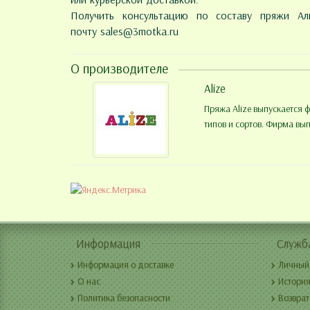
Получить консультацию по составу пряжи А
почту
sales@3motka.ru
О производителе
Alize
Пряжа Alize выпускается 
типов и сортов. Фирма вы
Информация
Служб
Информация о доставке
Личный
О нас
История
Политика безопасности
Возврат