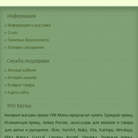
Информация
Информация о доставке
О нас
Политика безопасности
Условия соглашения
Служба поддержки
Личный кабинет
История заказов
Возврат товара
Карта сайта
ТРИ Мотка
Интернет-магазин пряжи ТРИ Мотка предлагает купить Турецкую пряжу,
Итальянскую пряжу, пряжу России, аксессуары для вязания и товары
для шитья и рукоделия. Alize, YarnArt, Nako, Vita, Kartopu, Himalaya,
Fibra Natura, Gazzal, Lanosso, Rozetti, Пехорка, Троицкая пряжа,