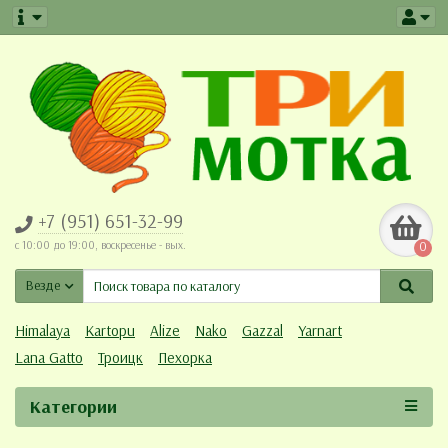
+7 (951) 651-32-99
c 10:00 до 19:00, воскресенье - вых.
0
Везде
Himalaya
Kartopu
Alize
Nako
Gazzal
Yarnart
Lana Gatto
Троицк
Пехорка
Категории