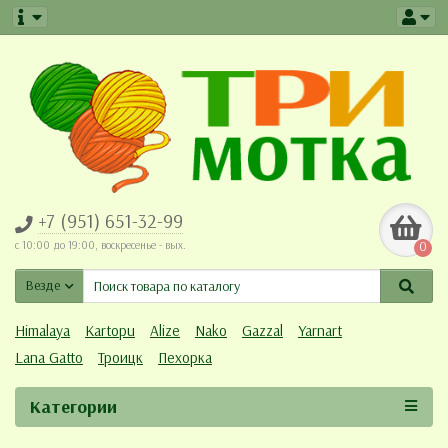
+7 (951) 651-32-99
c 10:00 до 19:00, воскресенье - вых.
0
Везде
Himalaya
Kartopu
Alize
Nako
Gazzal
Yarnart
Lana Gatto
Троицк
Пехорка
Категории