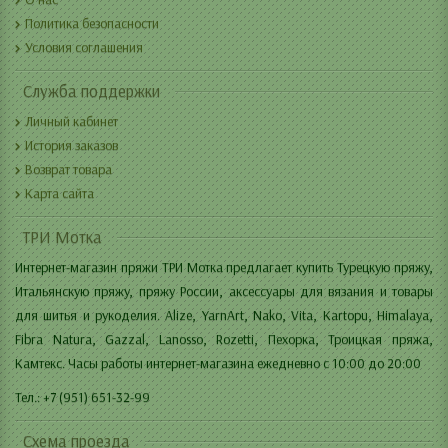
Политика безопасности
Условия соглашения
Служба поддержки
Личный кабинет
История заказов
Возврат товара
Карта сайта
ТРИ Мотка
Интернет-магазин пряжи ТРИ Мотка предлагает купить Турецкую пряжу,
Итальянскую пряжу, пряжу России, аксессуары для вязания и товары
для шитья и рукоделия. Alize, YarnArt, Nako, Vita, Kartopu, Himalaya,
Fibra Natura, Gazzal, Lanosso, Rozetti, Пехорка, Троицкая пряжа,
Камтекс. Часы работы интернет-магазина ежедневно с 10:00 до 20:00
Тел.: +7 (951) 651-32-99
Схема проезда