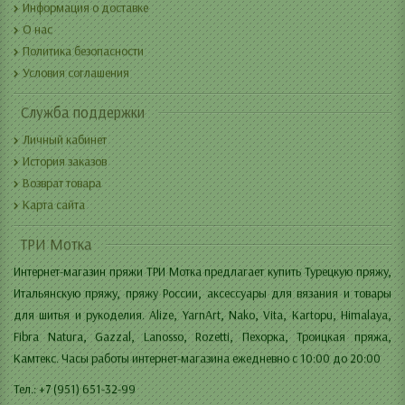
Информация о доставке
О нас
Политика безопасности
Условия соглашения
Служба поддержки
Личный кабинет
История заказов
Возврат товара
Карта сайта
ТРИ Мотка
Интернет-магазин пряжи ТРИ Мотка предлагает купить Турецкую пряжу,
Итальянскую пряжу, пряжу России, аксессуары для вязания и товары
для шитья и рукоделия. Alize, YarnArt, Nako, Vita, Kartopu, Himalaya,
Fibra Natura, Gazzal, Lanosso, Rozetti, Пехорка, Троицкая пряжа,
Камтекс. Часы работы интернет-магазина ежедневно с 10:00 до 20:00
Тел.: +7 (951) 651-32-99