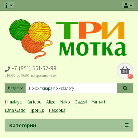
+7 (951) 651-32-99
c 10:00 до 19:00, воскресенье - вых.
0
Везде
Himalaya
Kartopu
Alize
Nako
Gazzal
Yarnart
Lana Gatto
Троицк
Пехорка
Категории