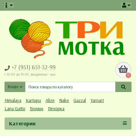
+7 (951) 651-32-99
c 10:00 до 19:00, воскресенье - вых.
0
Везде
Himalaya
Kartopu
Alize
Nako
Gazzal
Yarnart
Lana Gatto
Троицк
Пехорка
Категории