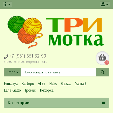
+7 (951) 651-32-99
c 10:00 до 19:00, воскресенье - вых.
0
Везде
Himalaya
Kartopu
Alize
Nako
Gazzal
Yarnart
Lana Gatto
Троицк
Пехорка
Категории