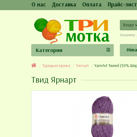
О нас
Доставка
Оплата
Прайс-лист
Везде
Например:
Категории
Hima
Турецкая пряжа
Yarnart
YarnArt Tweed (30% Шер
Твид Ярнарт