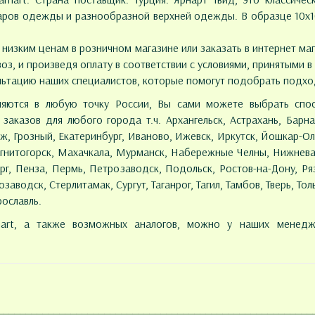
уаров одежды и разнообразной верхней одежды. В образце 10х1
низким ценам в розничном магазине или заказать в интернет маг
з, и произведя оплату в соответствии с условиями, принятыми 
ультацию наших специалистов, которые помогут подобрать подхо
яются в любую точку России, Вы сами можете выбрать спос
аказов для любого города т.ч. Архангельск, Астрахань, Барна
, Грозный, Екатеринбург, Иваново, Ижевск, Иркутск, Йошкар-Ол
Магнитогорск, Махачкала, Мурманск, Набережные Челны, Нижнев
г, Пенза, Пермь, Петрозаводск, Подольск, Ростов-на-Дону, Ряз
водск, Стерлитамак, Сургут, Таганрог, Тагил, Тамбов, Тверь, Толья
рославль.
rnart, а также возможных аналогов, можно у наших менед