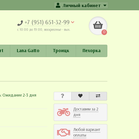
Личный кабинет
+7 (951) 651-32-99
c 10:00 до 19:00, воскресенье - вых.
0
rt
Lana Gatto
Троицк
Пехорка
ь: Ожидание 2-3 дня
Доставим за 2
дня
Любой вариант
оплаты