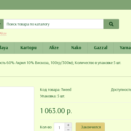
Alize
laya
Kartopu
Alize
Nako
Gazzal
Yarna
сть 60% Акрил 10% Вискоза, 100гр/300м); Количество в упаковке 5 шт.
Код товара:
Tweed
Доступност
Упаковка: 5 шт.
1 063.00 р.
Закончился
Кол-во