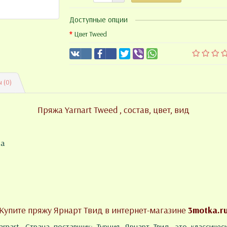
Доступные опции
Цвет Tweed
 (0)
Пряжа Yarnart Tweed , состав, цвет, вид
за
Купите пряжу Ярнарт Твид в интернет-магазине
3motka.r
rnart. Страна поставщик: Турция. Ярнарт Твид, это классичес