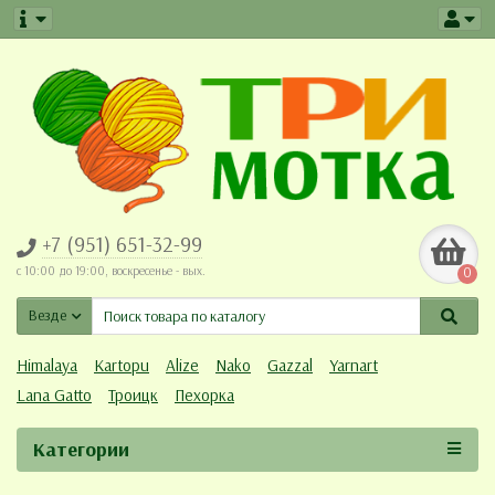
+7 (951) 651-32-99
c 10:00 до 19:00, воскресенье - вых.
0
Везде
Himalaya
Kartopu
Alize
Nako
Gazzal
Yarnart
Lana Gatto
Троицк
Пехорка
Категории